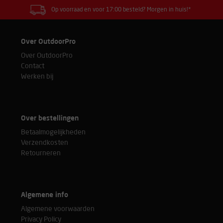
Op voorraad en voor 17:00 besteld? Morgen in huis!*
Over OutdoorPro
Over OutdoorPro
Contact
Werken bij
Over bestellingen
Betaalmogelijkheden
Verzendkosten
Retourneren
Algemene info
Algemene voorwaarden
Privacy Policy