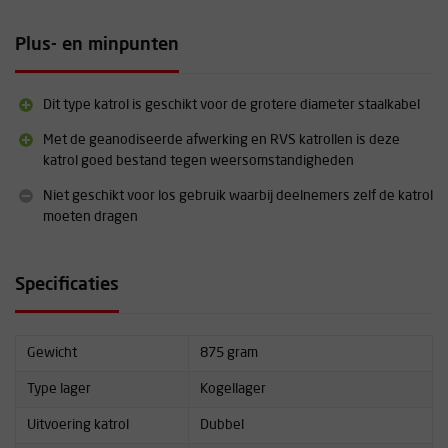
Het hoofd-inbindpunt is groot genoeg voor verschillende
modellen karabiners
Plus- en minpunten
Voorzien van extra bevestigingspunten voor bijvoorbeeld een
tweede leeflijn
Voorzien van een klein centraal bevestigingspunt, bijvoorbeeld
Dit type katrol is geschikt voor de grotere diameter staalkabel
voor het bevestigen van één of twee handles
Materiaal katrol: aluminium
Met de geanodiseerde afwerking en RVS katrollen is deze
Materiaal katrolwielen: roestvrij staal
katrol goed bestand tegen weersomstandigheden
Let op: levertijden bij ISC zijn wat langer (gemiddeld 4-6 weken)
dan u van ons gewent bent
Niet geschikt voor los gebruik waarbij deelnemers zelf de katrol
Bent u op zoek naar andere producten uit het
ISC assortiment
?
moeten dragen
Neem contact met mons op voor een voorstel
Meer informatie over dit product vindt u terug onder
Specificaties
"Downloads"
Gewicht
875 gram
Type lager
Kogellager
Uitvoering katrol
Dubbel