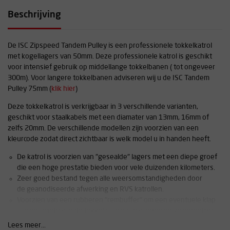
Beschrijving
De ISC Zipspeed Tandem Pulley is een professionele tokkelkatrol
met kogellagers van 50mm. Deze professionele katrol is geschikt
voor intensief gebruik op middellange tokkelbanen ( tot ongeveer
300m). Voor langere tokkelbanen adviseren wij u de ISC Tandem
Pulley 75mm (
klik hier
)
Deze tokkelkatrol is verkrijgbaar in 3 verschillende varianten,
geschikt voor staalkabels met een diamater van 13mm, 16mm of
zelfs 20mm. De verschillende modellen zijn voorzien van een
kleurcode zodat direct zichtbaar is welk model u in handen heeft.
De katrol is voorzien van "gesealde" lagers met een diepe groef
die een hoge prestatie bieden voor vele duizenden kilometers.
Zeer goed bestand tegen alle weersomstandigheden door
de geanodiseerde afwerking en RVS katrollen.
Voorzien van een rubberen "rembuffer" om een eventuele klap
aan het einde van de tokkelbaan op te vangen en zo onnodige
beschadiging te voorkomen
Lees meer...