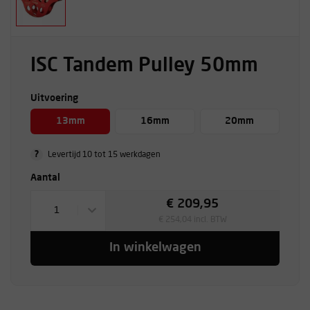
ISC Tandem Pulley 50mm
Uitvoering
13mm
16mm
20mm
?
Levertijd 10 tot 15 werkdagen
Aantal
€ 209,95
1
€ 254,04 incl. BTW
In winkelwagen