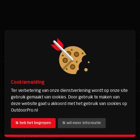
Bel met onze experts
+31(0)76 515 37 88
Cookiemelding
Ter verbetering van onze dienstverlening wordt op onze site
gebruik gemaakt van cookies. Door gebruik te maken van
Arduinstraat 20
deze website gaat u akkoord met het gebruik van cookies op
4827 HK Breda
OutdoorPro.nl
Telefoon:
+31(0)76 515 37 88
E-mail:
info@outdoorpro.nl
Ik heb het begrepen
Ik wil meer informatie
Copyright 2026 OutdoorPro.