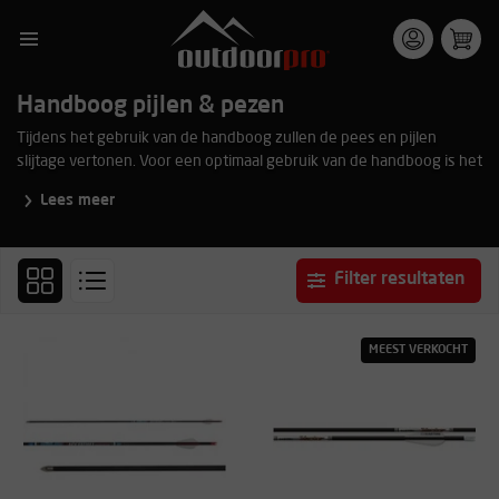
Handboog pijlen & pezen
Tijdens het gebruik van de handboog zullen de pees en pijlen
slijtage vertonen. Voor een optimaal gebruik van de handboog is het
zaak om deze op tijd te vervangen. Het is altijd raadzaam om bij
Lees meer
activiteiten met grotere groepen reservepezen en pijlen achter de
hand te hebben. Voor de verschillende typen handbogen zijn pijlen
te verkrijgen die aansluiten bij de eigenschappen van de handboog.
Bekijk hieronder ons totale assortiment van de categorie pijlen &
Filter resultaten
pezen.
MEEST VERKOCHT