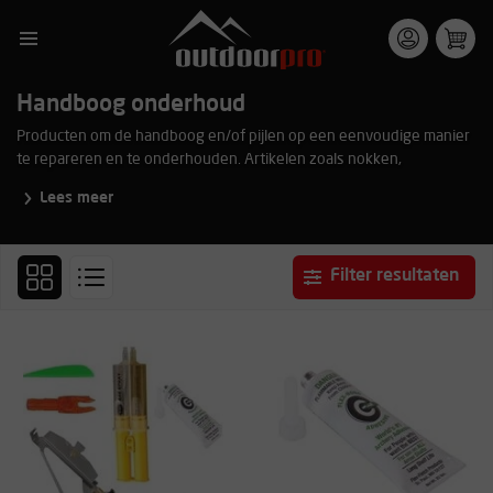
Handboog onderhoud
Producten om de handboog en/of pijlen op een eenvoudige manier
te repareren en te onderhouden. Artikelen zoals nokken,
pijlsteunen, veren en reparatiesets zorgen voor een langere
Lees meer
levensduur van de handboog en/of pijlen. Voor zowel professionals
als beginners makkelijk te gebruiken. Bekijk hieronder ons totale
assortiment van de categorie onderhoud.
Filter resultaten