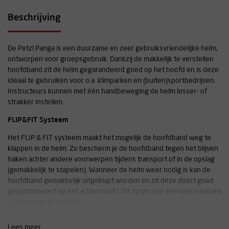
Beschrijving
De Petzl Panga is een duurzame en zeer gebruiksvriendelijke helm,
ontworpen voor groepsgebruik. Dankzij de makkelijk te verstellen
hoofdband zit de helm gegarandeerd goed op het hoofd en is deze
ideaal te gebruiken voor o.a. klimparken en (buiten)sportbedrijven.
Instructeurs kunnen met één handbeweging de helm losser- of
strakker instellen.
FLIP&FIT Systeem
Het FLIP & FIT systeem maakt het mogelijk de hoofdband weg te
klappen in de helm. Zo bescherm je de hoofdband tegen het blijven
haken achter andere voorwerpen tijdens transport of in de opslag
(gemakkelijk te stapelen). Wanneer de helm weer nodig is kan de
hoofdband gemakkelijk uitgeklapt worden en zit deze direct goed
gepositioneerd op het achterhoofd. Dit zorgt voor een betrouwbare
pasvorm op ieder hoofd.
Verstelbare hoofdband
Lees meer...