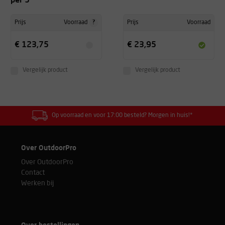
per 5
?
Prijs
Voorraad
Prijs
Voorraad
€ 123,75
€ 23,95
Vergelijk product
Vergelijk product
Op voorraad en voor 17:00 besteld? Morgen in huis!*
Over OutdoorPro
Over OutdoorPro
Contact
Werken bij