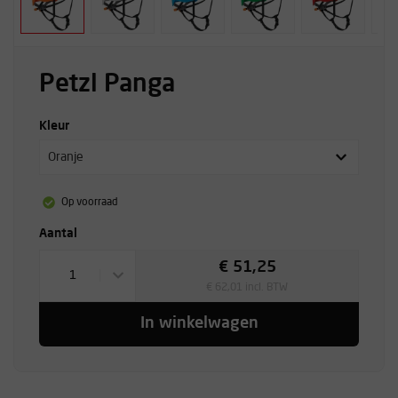
Petzl Panga
Kleur
Oranje
Op voorraad
Aantal
€ 51,25
1
€ 62,01 incl. BTW
In winkelwagen