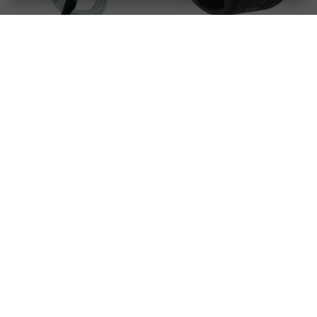
Petzl Captiv
Petzl String M (10x)
Prijs
Voorraad
Prijs
Voorraad
€ 1,95
€ 8,25
Vergelijk product
Vergelijk product