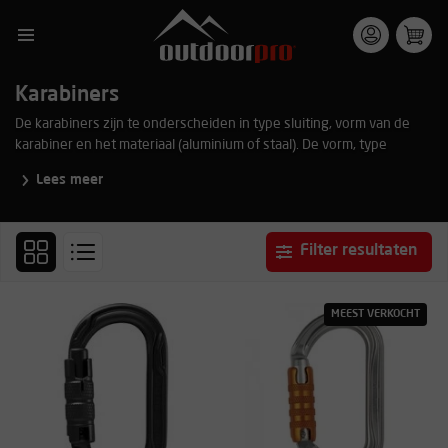
Karabiners
De karabiners zijn te onderscheiden in type sluiting, vorm van de
karabiner en het materiaal (aluminium of staal). De vorm, type
sluiting en het materiaal kan verschillen per gebruik en/of
Lees meer
toepassing. Ook zijn er karabiners verkrijgbaar in verschillende
varianten. Bekijk hieronder het totale assortiment van de categorie
karabiners.
Filter resultaten
MEEST VERKOCHT