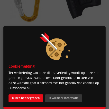
Petzl Attache - screw
DMM Belay Master Clip
lock
Prijs
Voorraad
Prijs
Voorraad
€ 14,84
€ 7,03
Cookiemelding
Vergelijk product
Vergelijk product
Ter verbetering van onze dienstverlening wordt op onze site
gebruik gemaakt van cookies. Door gebruik te maken van
deze website gaat u akkoord met het gebruik van cookies op
OutdoorPro.nl
Ik heb het begrepen
Ik wil meer informatie