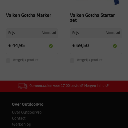
Valken Gotcha Marker
Valken Gotcha Starter
set
Prijs
Voorraad
Prijs
Voorraad
€ 44,95
€ 69,50
Vergelijk product
Vergelijk product
Op voorraad en voor 17:00 besteld? Morgen in huis!*
Over OutdoorPro
Over OutdoorPro
Contact
Werken bij