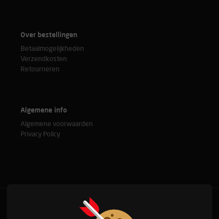
Over bestellingen
Betaalmogelijkheden
Verzendkosten
Retourneren
Algemene info
Algemene voorwaarden
Privacy Policy
Bel met onze experts
+31(0)76 515 37 88