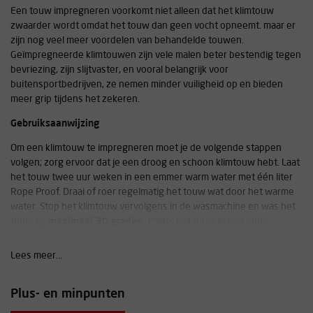
Een touw impregneren voorkomt niet alleen dat het klimtouw
zwaarder wordt omdat het touw dan geen vocht opneemt. maar er
zijn nog veel meer voordelen van behandelde touwen.
Geïmpregneerde klimtouwen zijn vele malen beter bestendig tegen
bevriezing, zijn slijtvaster, en vooral belangrijk voor
buitensportbedrijven, ze nemen minder vuiligheid op en bieden
meer grip tijdens het zekeren.
Gebruiksaanwijzing
Om een klimtouw te impregneren moet je de volgende stappen
volgen; zorg ervoor dat je een droog en schoon klimtouw hebt. Laat
het touw twee uur weken in een emmer warm water met één liter
Rope Proof. Draai of roer regelmatig het touw wat door het warme
water. Stop het klimtouw vervolgens in de wasmachine en was het
touw op
maximaal 30 graden.
Plaats het touw in een oude
kussensloop of een vergelijkbare iets en plaats het in de
wasmachine om knopen te voorkomen. Laat het touw vervolgens
Lees meer...
op een natuurlijke manier drogen en stop het
niet in de droger of
direct in de zon
.
Plus- en minpunten
Aanvullende informatie