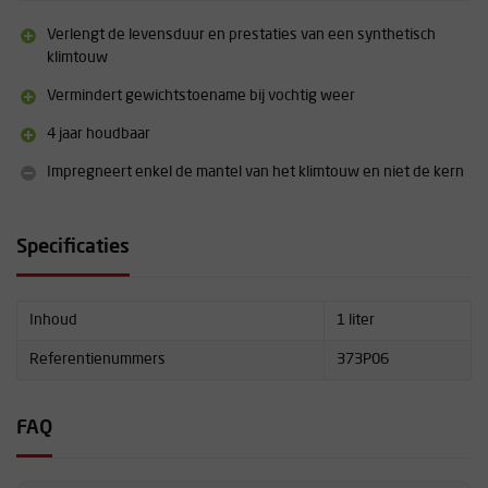
Inhoud: 1 liter
Verlengt de levensduur en prestaties van een synthetisch
4 jaar houdbaar
klimtouw
Vermindert gewichtstoename bij vochtig weer
4 jaar houdbaar
Impregneert enkel de mantel van het klimtouw en niet de kern
Specificaties
Inhoud
1 liter
Referentienummers
373P06
FAQ