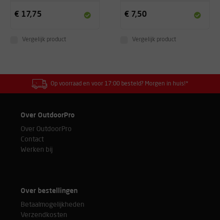
€ 17,75
€ 7,50
Vergelijk product
Vergelijk product
Op voorraad en voor 17:00 besteld? Morgen in huis!*
Over OutdoorPro
Over OutdoorPro
Contact
Werken bij
Over bestellingen
Betaalmogelijkheden
Verzendkosten