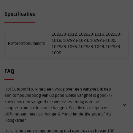
Let bij het bestellen van het juiste aantal meters goed op het
volgende: de vangnetten hangen door het gewicht in een soort
Specificaties
trechtervorm; de zijkanten hangen door het gewicht van het net
iets naar binnen. Daarbij heeft een vangnet de beste werking
wanneer deze
los van de grond- en in een 'gordijnplooi' wordt
opgehangen.
Zo zal met een net van 5.0 meter breed ongeveer 4.0
102923-1012, 102923-1016, 102923-
meter afgeschermd kunnen worden. Hoe breder het net is, hoe
1018, 102923-1024, 102923-1030,
Referentienummers
meer de zijkanten naar binnen zullen hangen.
102923-1036, 102923-1048, 102923-
1096
Vangnetten worden gebruikt om pijlen die mis gaan goed op te
vangen. De netten zijn verkrijgbaar in twee verschillende sterktes
(standaard en extra sterk) en intwee verschillende kleuren (wit 3,2
FAQ
meter hoog en groen 3 meter hoog). Alle netten worden standaard
geleverd met een stalen bevestigingskabel.
Hoi OutdoorPro, ik heb een vraag over een vangnet. Ik heb
een compoundboog van 60 pond welke vangnet is goed? Ik
zoek naar een vangnet die weersbestendig is en het
vangnet komt in de zon te hangen. Kan die daar tegen en
blijft het een heel jaar hangen? Met vriendelijke groet ,Frits
Hoogkamer
Hallo,Ik heb een compoundboog met een trekkracht van 100