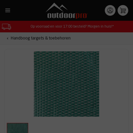
Op voorraad en voor 17:00 besteld? Morgen in huis!*
Handboog targets & toebehoren