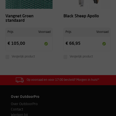
Vangnet Groen
Black Sheep Apollo
standaard
Prijs
Voorraad
Prijs
Voorraad
€ 105,00
€ 66,95
Vergelijk product
Vergelijk product
Op voorraad en voor 17:00 besteld? Morgen in huis!*
Over OutdoorPro
Over OutdoorPro
Contact
Werken bij