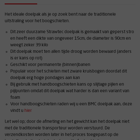
Het ideale doelpak als je op zoek bent naar de traditionele
uitstraling voor het boogschieten.
Dit zeer duurzame Strawtec doelpak is gemaakt van geperst stro
en heeft een dikte van ongeveer 15cm, de diameter is 90cm en
weegt zeker 39 kilo
Dit doelpak moet ten allen tijde droog worden bewaard (anders
is er kans op rot)
Geschikt voor permanente (binnen)banen
Populair voor het schieten met zware kruisbogen doordat dit
doelpak erg hoge pondages aan kan
Bij gebruik met handboogschieten kans op slijtage pijlen en
pijlpunten omdat dit doelpak wat harder is dan een variant van
foam
Voor handboogschieten raden wij u een BMC doelpak aan, deze
vindt u
hier
Let wel op; door de afmeting en het gewicht kan het doelpak niet
met de traditionele transporteur worden verstuurd. De
verzendkosten worden later in het proces toegepast op de