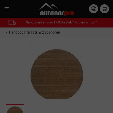
Op voorraad en voor 17:00 besteld? Morgen in huis!*
Handboog targets & toebehoren