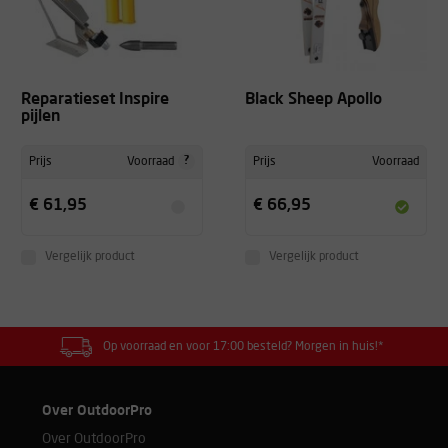
Reparatieset Inspire
Black Sheep Apollo
pijlen
?
Prijs
Voorraad
Prijs
Voorraad
€ 61,95
€ 66,95
Vergelijk product
Vergelijk product
Op voorraad en voor 17:00 besteld? Morgen in huis!*
Over OutdoorPro
Over OutdoorPro