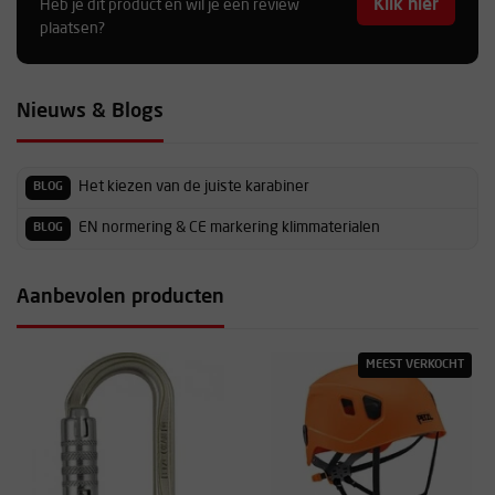
Klik hier
Heb je dit product en wil je een review
plaatsen?
Nieuws & Blogs
Het kiezen van de juiste karabiner
BLOG
EN normering & CE markering klimmaterialen
BLOG
Aanbevolen producten
MEEST VERKOCHT