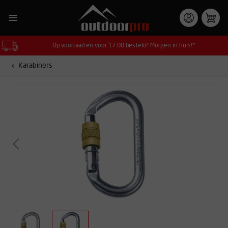
Op voorraad en voor 17:00 besteld? Morgen in huis!*
Karabiners