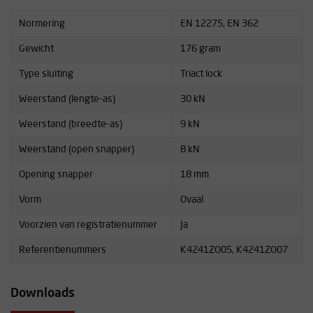
Normering
EN 12275, EN 362
Gewicht
176 gram
Type sluiting
Triact lock
Weerstand (lengte-as)
30 kN
Weerstand (breedte-as)
9 kN
Weerstand (open snapper)
8 kN
Opening snapper
18 mm
Vorm
Ovaal
Voorzien van registratienummer
Ja
Referentienummers
K4241ZO05, K4241ZO07
Downloads