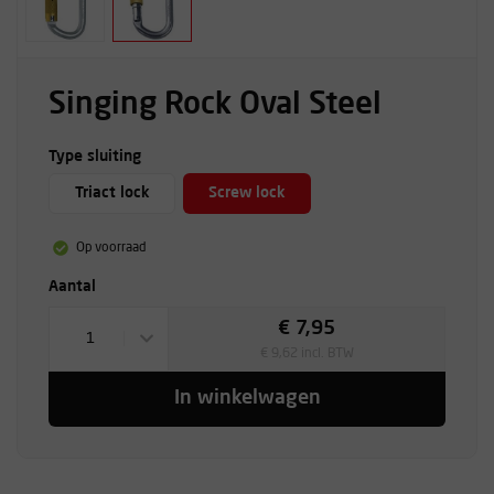
Singing Rock Oval Steel
Type sluiting
Triact lock
Screw lock
Op voorraad
Aantal
€ 7,95
1
€ 9,62 incl. BTW
In winkelwagen