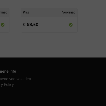
rraad
Prijs
Voorraad
€ 68,50
mene info
mene voorwaarden
cy Policy