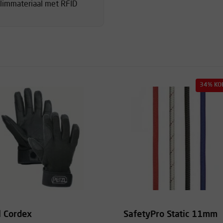
klimmateriaal met RFID
34% KO
l Cordex
SafetyPro Static 11mm