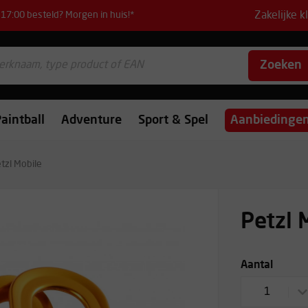
Zakelijke k
17:00 besteld? Morgen in huis!*
Zoeken
aintball
Adventure
Sport & Spel
Aanbiedinge
tzl Mobile
Petzl 
Aantal
1