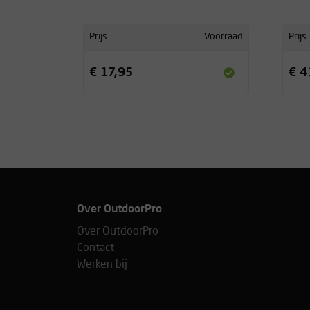
Prijs
Voorraad
Prijs
€ 17,95
€ 4
Over OutdoorPro
Over OutdoorPro
Contact
Werken bij