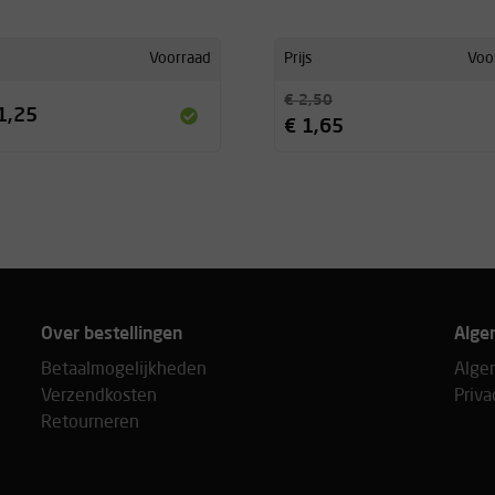
Voorraad
Prijs
Voo
€ 2,50
1,25
€ 1,65
Over bestellingen
Alge
Betaalmogelijkheden
Alge
Verzendkosten
Priva
Retourneren