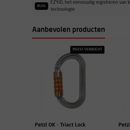
EZYiD, het eenvoudig registreren van 
BLOG
technologie
Aanbevolen producten
MEEST VERKOCHT
Petzl OK - Triact Lock
Petz