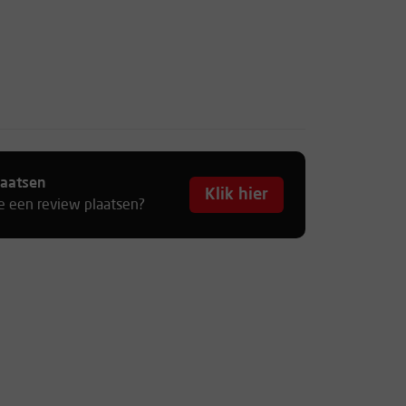
laatsen
Klik hier
je een review plaatsen?