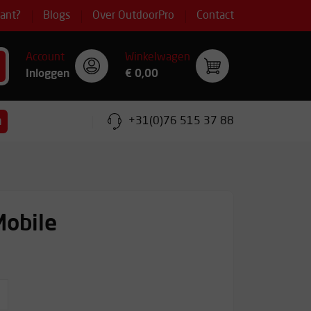
lant?
Blogs
Over OutdoorPro
Contact
Account
Winkelwagen
Inloggen
€ 0,00
n
+31(0)76 515 37 88
Mobile