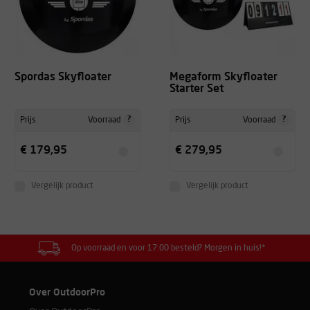
Spordas Skyfloater
Megaform Skyfloater
Starter Set
?
?
Prijs
Voorraad
Prijs
Voorraad
€ 179,95
€ 279,95
Vergelijk product
Vergelijk product
Op voorraad en voor 17:00 besteld? Morgen in huis!*
Over OutdoorPro