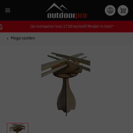
Op voorraad en voor 17:00 besteld? Morgen in huis!*
Mega spellen