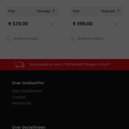
?
?
Prijs
Voorraad
Prijs
Voorraad
€ 529,00
€ 399,00
Vergelijk product
Vergelijk product
Op voorraad en voor 17:00 besteld? Morgen in huis!*
Over OutdoorPro
Over OutdoorPro
Contact
Werken bij
Over bestellingen