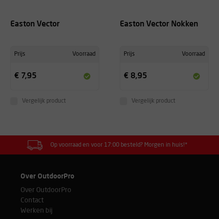
Easton Vector
Easton Vector Nokken
Prijs
Voorraad
Prijs
Voorraad
€ 7,95
€ 8,95
Vergelijk product
Vergelijk product
Op voorraad en voor 17:00 besteld? Morgen in huis!*
Over OutdoorPro
Over OutdoorPro
Contact
Werken bij