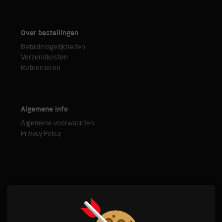
Over bestellingen
Betaalmogelijkheden
Verzendkosten
Retourneren
Algemene info
Algemene voorwaarden
Privacy Policy
Bel met onze experts
+31(0)76 515 37 88