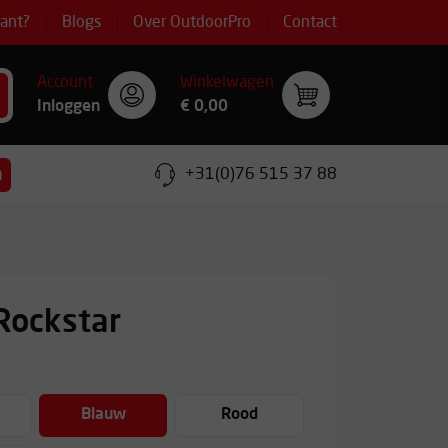
lant?
Blogs
Over OutdoorPro
Contact
Account
Winkelwagen
Inloggen
€ 0,00
n
+31(0)76 515 37 88
Rockstar
Blauw
Rood