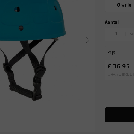
Oranje
Aantal
1
Prijs
€ 36,95
€ 44,71 incl. 