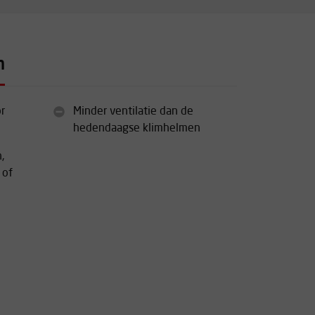
n
r
Minder ventilatie dan de
hedendaagse klimhelmen
,
 of