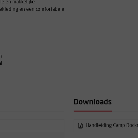
le en makkelijke
ekleding en een comfortabele
n
l
Downloads
Handleiding Camp Rock