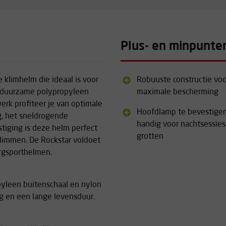
Plus- en minpunte
 klimhelm die ideaal is voor
Robuuste constructie voo
e duurzame polypropyleen
maximale bescherming
rk profiteer je van optimale
Hoofdlamp te bevestigen
g, het sneldrogende
handig voor nachtsessies
iging is deze helm perfect
grotten
klimmen. De Rockstar voldoet
rgsporthelmen.
yleen buitenschaal en nylon
g en een lange levensduur.