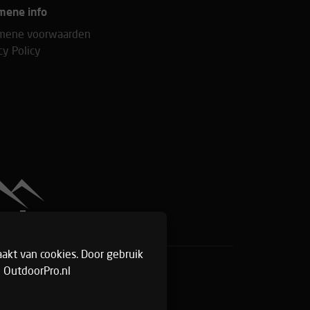
mene info
mene voorwaarden
cy Policy
akt van cookies. Door gebruik
 OutdoorPro.nl