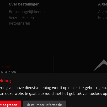
Over bestellingen
Alge
Betaalmogelijkheden
Alge
Verzendkosten
Priva
Retourneren
experts
15 37 88
lding
ering van onze dienstverlening wordt op onze site gebruik gema
 88
an deze website gaat u akkoord met het gebruik van cookies op
et begrepen
Ik wil meer informatie