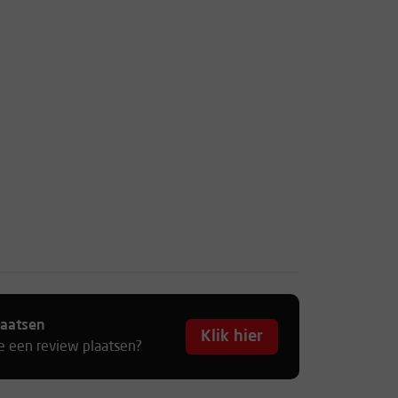
laatsen
Klik hier
je een review plaatsen?