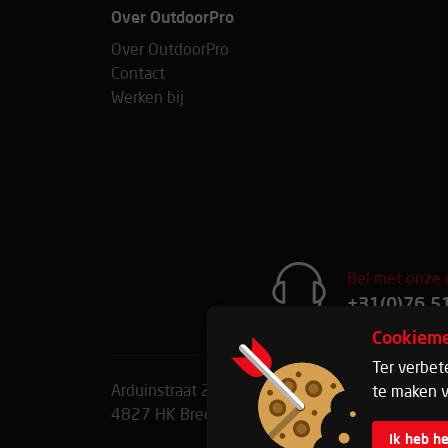
Over OutdoorPro
Over OutdoorPro
Contact
Werken bij
Bel met onze 
+31(0)76 5
Cookieme
Ter verbet
Arduinstraat 20
Telefoon:
+31(0)76 515 37
te maken v
4827 HK Breda
E-mail:
info@outdoorpro.nl
Ik heb h