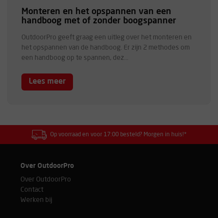
Monteren en het opspannen van een
handboog met of zonder boogspanner
OutdoorPro geeft graag een uitleg over het monteren en
het opspannen van de handboog. Er zijn 2 methodes om
een handboog op te spannen, dez...
Lees meer
Op voorraad en voor 17:00 besteld? Morgen in huis!*
Over OutdoorPro
Over OutdoorPro
Contact
Werken bij