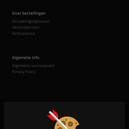
Over bestellingen
Betaalmogelijkheden
Verzendkosten
Retourneren
Algemene info
Algemene voorwaarden
Privacy Policy
Bel met onze experts
+31(0)76 515 37 88