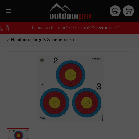
Op voorraad en voor 17:00 besteld? Morgen in huis!*
Handboog targets & toebehoren