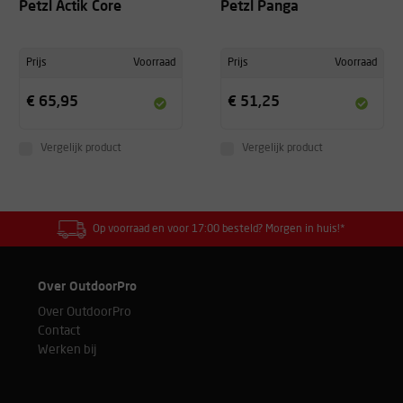
Petzl Actik Core
Petzl Panga
Prijs
Voorraad
Prijs
Voorraad
€ 65,95
€ 51,25
Vergelijk product
Vergelijk product
Op voorraad en voor 17:00 besteld? Morgen in huis!*
Over OutdoorPro
Over OutdoorPro
Contact
Werken bij