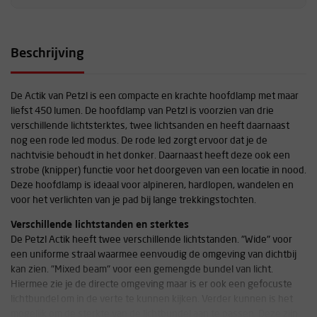
Beschrijving
De Actik van Petzl is een compacte en krachte hoofdlamp met maar
liefst 450 lumen. De hoofdlamp van Petzl is voorzien van drie
verschillende lichtsterktes, twee lichtsanden en heeft daarnaast
nog een rode led modus. De rode led zorgt ervoor dat je de
nachtvisie behoudt in het donker. Daarnaast heeft deze ook een
strobe (knipper) functie voor het doorgeven van een locatie in nood.
Deze hoofdlamp is ideaal voor alpineren, hardlopen, wandelen en
voor het verlichten van je pad bij lange trekkingstochten.
Verschillende lichtstanden en sterktes
De Petzl Actik heeft twee verschillende lichtstanden. "Wide" voor
een uniforme straal waarmee eenvoudig de omgeving van dichtbij
kan zien. "Mixed beam" voor een gemengde bundel van licht.
Hiermee zie je de directe omgeving maar is er ook een gefocuste
lichtbundel om in de verte te kunnen kijken. Verder kunnen is het
mogelijk om de sterkte van de lichtbundel aan te passen. Deze zijn