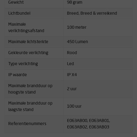
Gewicht
98 gram
Gewicht incl. batterijen: 98 gram
Waterdichtheid: IP-X4 (plensdicht, 10l/min)
Lichtbundel
Breed, Breed & verreikend
Maximale
100 meter
verlichtingsafstand
Maximale lichtsterkte
450 Lumen
Gekleurde verlichting
Rood
Type verlichting
Led
IP waarde
IP X4
Maximale brandduur op
2 uur
hoogste stand
Maximale brandduur op
100 uur
laagste stand
E063AB00, E063AB01,
Referentienummers
E063AB02, E063AB03