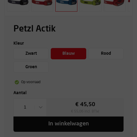
Petzl Actik
Kleur
Zwart
Blauw
Rood
Groen
Op voorraad
Aantal
€ 45,50
1
€ 55,06 incl. BTW
In winkelwagen