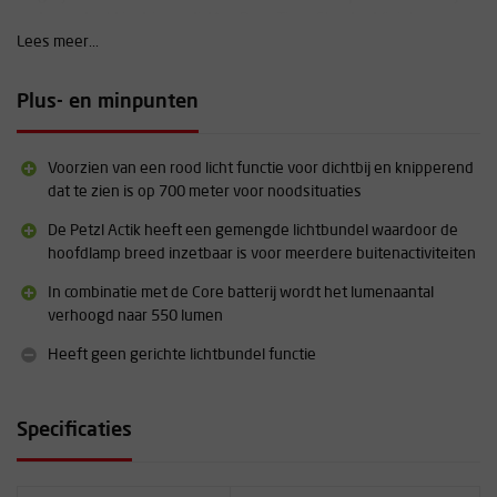
onderverdeeld in drie modi; Max Burn Time, Standard (juiste
power/burn time balans) en Max Power.
Lees meer...
HYBRID-concept
Plus- en minpunten
Dankzij het HYBRID-ontwerp kunnen de nieuwe compacte
hoofdlampen van Petzl zowel gebruikt worden met de CORE-
oplaadbare batterij of met 3 AAA / LR03-batterijen. Een praktische
Voorzien van een rood licht functie voor dichtbij en knipperend
en flexibele oplossing waarmee de gebruiker kan profiteren van elk
dat te zien is op 700 meter voor noodsituaties
van deze energiebronnen, afhankelijk van het gebruik. Daarnaast
zorgt de Core batterij voor een
extra
100 lumen wanneer deze
De Petzl Actik heeft een gemengde lichtbundel waardoor de
gebruikt wordt in plaats van de AAA / LR 03-batterijen. De CORE
hoofdlamp breed inzetbaar is voor meerdere buitenactiviteiten
oplaadbare batterij wordt aangeraden voor frequent tot intensief
gebruik. Daar waar de AAA / LR 03-batterijen geadviseerd worden
In combinatie met de Core batterij wordt het lumenaantal
voor minder frequet of incidenteel gebruik.
verhoogd naar 550 lumen
Aanvullende informatie
Heeft geen gerichte lichtbundel functie
Lichtopbrengst: 450 lumen
Maximale brandduur: 100 uur
Specificaties
Bereik: 100 m
Batterijen: 3x AAA/LR03
Batterijen meegeleverd: Ja