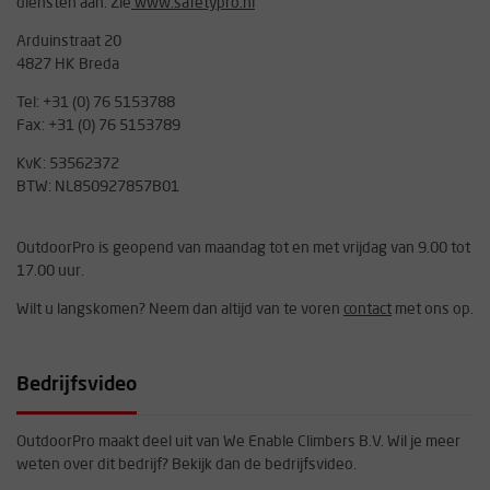
diensten aan. Zie
www.safetypro.nl
Arduinstraat 20
4827 HK Breda
Tel: +31 (0) 76 5153788
Fax: +31 (0) 76 5153789
KvK: 53562372
BTW: NL850927857B01
OutdoorPro is geopend van maandag tot en met vrijdag van 9.00 tot
17.00 uur.
Wilt u langskomen? Neem dan altijd van te voren
contact
met ons op.
Bedrijfsvideo
OutdoorPro maakt deel uit van We Enable Climbers B.V. Wil je meer
weten over dit bedrijf? Bekijk dan de bedrijfsvideo.